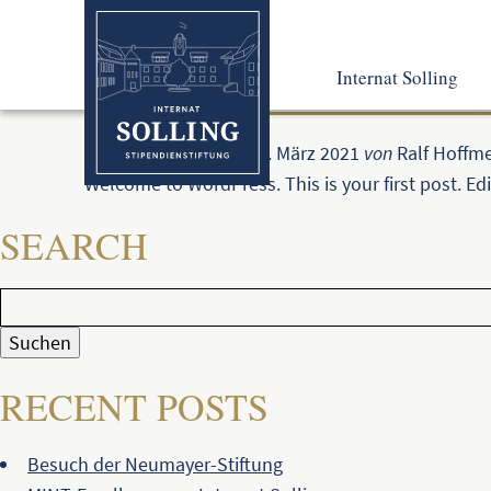
AUTOR ARCHIV
Internat Solling
ERFOLGREICHE TEIL
Erstellt am:
Sonntag, 7. März 2021
von
Ralf Hoffme
Leben und Lernen
Welcome to WordPress. This is your first post. Edit 
Pädagogisches Konz
So fing alles an
SEARCH
Suchen:
RECENT POSTS
Besuch der Neumayer-Stiftung