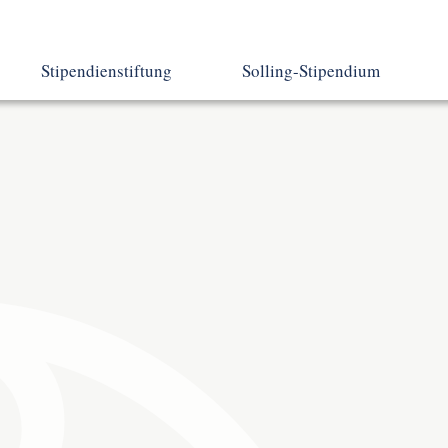
Stipendienstiftung
Solling-Stipendium
Zukunft sichern
Wir suchen dich!
ept
Stiftungszweck
Höhe des Stipendiums
Stiftungsziele
Voraussetzungen
Geschichte der Stiftung
Bewerbung und
Auswahlverfahren
Organisation
Kontakt
Kontakt