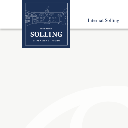
Internat Solling
Leben und Lernen
Pädagogisches Konz
So fing alles an