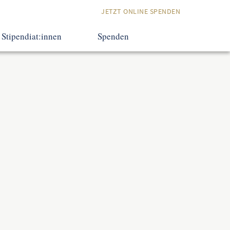
JETZT ONLINE SPENDEN
Stipendiat:innen
Spenden
Erfahrungsberichte
Eine Investition
in die Zukunft
Termine
Spendenmöglichkeiten
Kontakt
Praxisfragen
Online Spenden
Kontakt