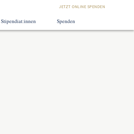
JETZT ONLINE SPENDEN
Stipendiat:innen
Spenden
Erfahrungsberichte
Eine Investition
in die Zukunft
Termine
Spendenmöglichkeiten
Kontakt
Praxisfragen
Online Spenden
Kontakt