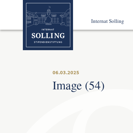
Internat Solling
Leben und Lernen
Pädagogisches Konz
So fing alles an
06.03.2025
Image (54)