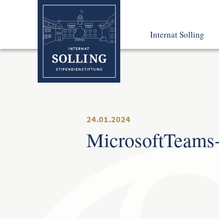
Internat Solling
Leben und Lernen
Pädagogisches Konz
So fing alles an
24.01.2024
MicrosoftTeams-