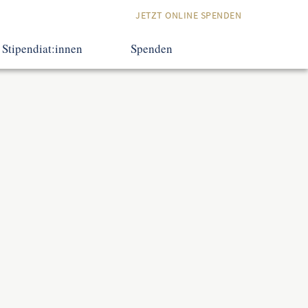
JETZT ONLINE SPENDEN
Stipendiat:innen
Spenden
Erfahrungsberichte
Eine Investition
in die Zukunft
Termine
Spendenmöglichkeiten
Kontakt
Praxisfragen
Online Spenden
Kontakt